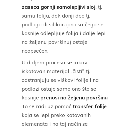
zaseca gornji samolepljivi sloj,
tj.
samu foliju, dok donji deo tj.
podloga ili silikon (ono sa čega se
kasnije odlepljuje folija i dalje lepi
na željenu površinu) ostaje
neopsečen.
U daljem procesu se takav
iskatovan materijal „čisti“, tj.
odstranjuju se viškovi folije i na
podlozi ostaje samo ono što se
kasnije
prenosi na željenu površinu
.
To se radi uz pomoć
transfer folije
,
koja se lepi preko katovanih
elemenata i na taj način se