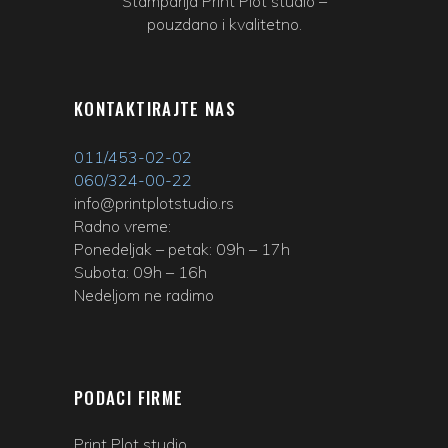
Štamparija Print Plot studio –
pouzdano i kvalitetno.
KONTAKTIRAJTE NAS
011/453-02-02
060/324-00-22
info@printplotstudio.rs
Radno vreme:
Ponedeljak – petak: 09h – 17h
Subota: 09h – 16h
Nedeljom ne radimo
PODACI FIRME
Print Plot studio