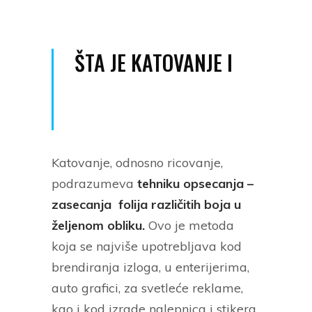
ŠTA JE KATOVANJE I
Katovanje, odnosno ricovanje,
podrazumeva
tehniku opsecanja –
zasecanja folija različitih boja u
željenom obliku.
Ovo je metoda
koja se najviše upotrebljava kod
brendiranja izloga, u enterijerima,
auto grafici, za svetleće reklame,
kao i kod izrade nalepnica i stikera.