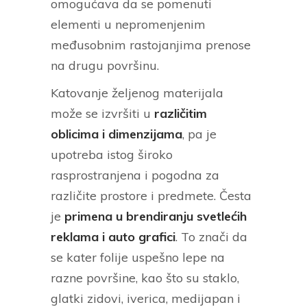
omogućava da se pomenuti
elementi u nepromenjenim
međusobnim rastojanjima prenose
na drugu površinu.
Katovanje željenog materijala
može se izvršiti u
različitim
oblicima i dimenzijama
, pa je
upotreba istog široko
rasprostranjena i pogodna za
različite prostore i predmete. Česta
je
primena u brendiranju svetlećih
reklama i auto grafici
. To znači da
se kater folije uspešno lepe na
razne površine, kao što su staklo,
glatki zidovi, iverica, medijapan i