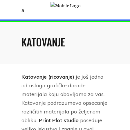
KATOVANJE
Katovanje (ricovanje)
je još jedna
od usluga grafičke dorade
materijala koju obavljamo za vas.
Katovanje
podrazumeva
opsecanje
različitih materijala po željenom
obliku.
Print Plot studio
poseduje
veliko iskustvo i znanje u ovoj