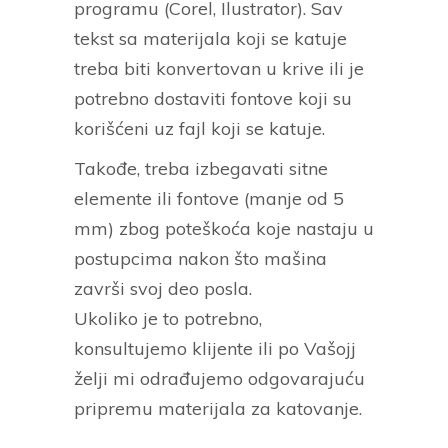
programu (Corel, Ilustrator). Sav
tekst sa materijala koji se katuje
treba biti konvertovan u krive ili je
potrebno dostaviti fontove koji su
korišćeni uz fajl koji se katuje.
Takođe, treba izbegavati sitne
elemente ili fontove (manje od 5
mm) zbog poteškoća koje nastaju u
postupcima nakon što mašina
završi svoj deo posla.
Ukoliko je to potrebno,
konsultujemo klijente ili po Vašojj
želji mi odrađujemo odgovarajuću
pripremu materijala za katovanje.