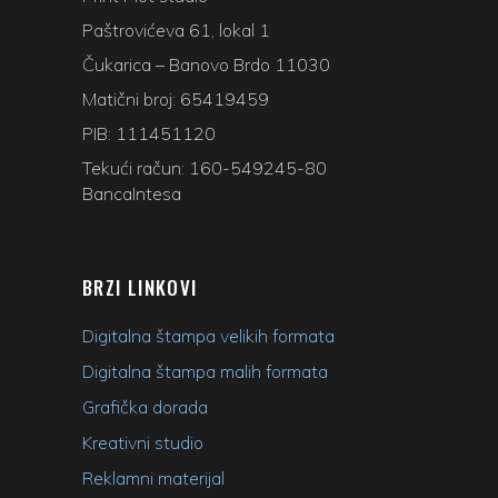
Paštrovićeva 61, lokal 1
Čukarica – Banovo Brdo 11030
Matični broj: 65419459
PIB: 111451120
Tekući račun: 160-549245-80
BancaIntesa
BRZI LINKOVI
Digitalna štampa velikih formata
Digitalna štampa malih formata
Grafička dorada
Kreativni studio
Reklamni materijal