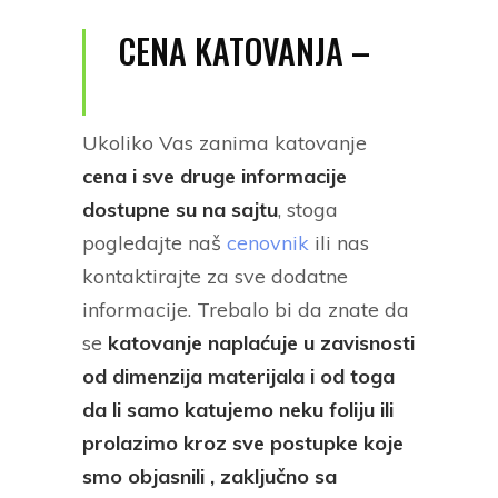
CENA KATOVANJA –
Ukoliko Vas zanima katovanje
cena i sve druge informacije
dostupne su na sajtu
, stoga
pogledajte naš
cenovnik
ili nas
kontaktirajte za sve dodatne
informacije.
Trebalo bi da znate da
se
katovanje naplaćuje u zavisnosti
od dimenzija materijala i od toga
da li samo katujemo neku foliju ili
prolazimo kroz sve postupke koje
smo objasnili , zaključno sa