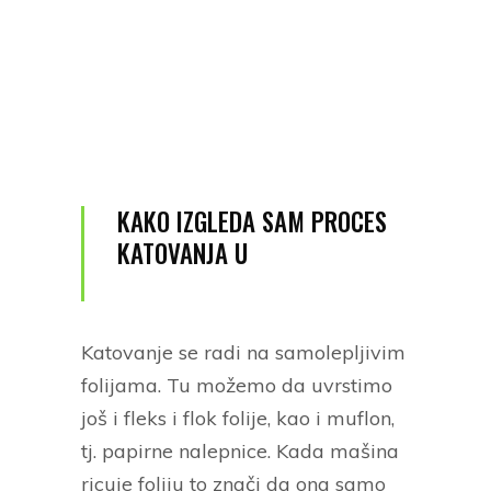
KAKO IZGLEDA SAM PROCES
KATOVANJA U
Katovanje se radi na samolepljivim
folijama. Tu možemo da uvrstimo
još i fleks i flok folije, kao i muflon,
tj. papirne nalepnice. Kada mašina
ricuje foliju to znači da ona samo