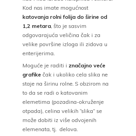
Kod nas imate mogućnost
katovanja rolni folija do širine od
1,2 metara
, što je sasvim
odgovarajuća veličina čak i za
velike površine izloga ili zidova u
enterijerima.
Moguće je raditi i
značajno veće
grafike
čak i
ukoliko cela slika ne
staje na širinu rolne. S obzirom na
to da se radi o katovanim
elemetima (pozadina-okruženje
otpada), celina velikih “slika” se
može dobiti iz više odvojenih
elemenata, tj. delova.