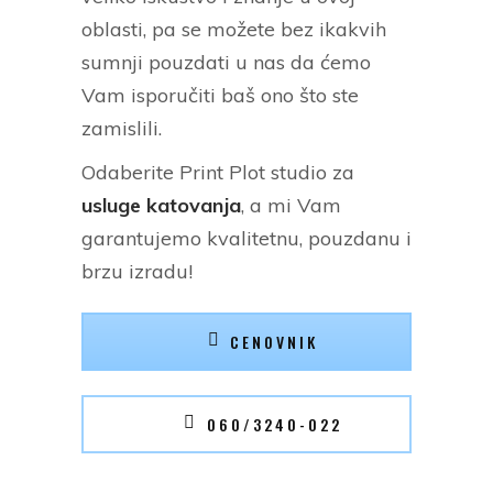
oblasti, pa se možete bez ikakvih
sumnji pouzdati u nas da ćemo
Vam isporučiti baš ono što ste
zamislili.
Odaberite Print Plot studio za
usluge katovanja
, a mi Vam
garantujemo kvalitetnu, pouzdanu i
brzu izradu!
CENOVNIK
060/3240-022