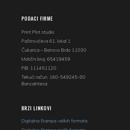
PODACI FIRME
Print Plot studio
Paštrovićeva 61, lokal 1
Čukarica – Banovo Brdo 11030
Matični broj: 65419459
PIB: 111451120
Tekući račun: 160-549245-80
BancaIntesa
BRZI LINKOVI
Digitalna štampa velikih formata
Digitalna štampa malih formata