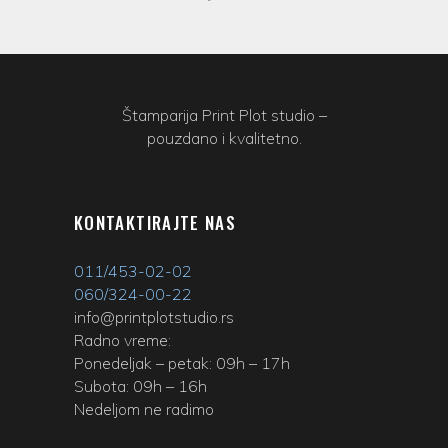
Štamparija Print Plot studio –
pouzdano i kvalitetno.
KONTAKTIRAJTE NAS
011/453-02-02
060/324-00-22
info@printplotstudio.rs
Radno vreme:
Ponedeljak – petak: 09h – 17h
Subota: 09h – 16h
Nedeljom ne radimo